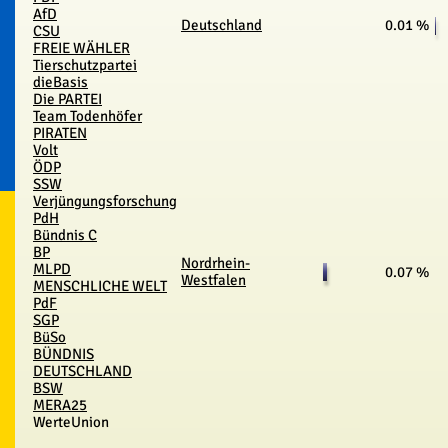
AfD
Deutschland
0.01 %
CSU
FREIE WÄHLER
Tierschutzpartei
dieBasis
Die PARTEI
Team Todenhöfer
PIRATEN
Volt
ÖDP
SSW
Verjüngungsforschung
PdH
Bündnis C
BP
Nordrhein-
MLPD
0.07 %
Westfalen
MENSCHLICHE WELT
PdF
SGP
BüSo
BÜNDNIS
DEUTSCHLAND
BSW
MERA25
WerteUnion