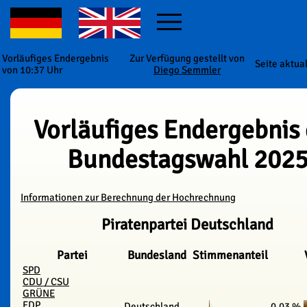
Vorläufiges Endergebnis
Zur Verfügung gestellt von
Seite aktua
von 10:37 Uhr
Diego Semmler
Vorläufiges Endergebnis
Bundestagswahl 202
Informationen zur Berechnung der Hochrechnung
Piratenpartei Deutschland
Partei
Bundesland
Stimmenanteil
SPD
CDU / CSU
GRÜNE
FDP
Deutschland
0.03 %