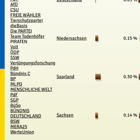
AfD
CSU
FREIE WÄHLER
Tierschutzpartei
dieBasis
Die PARTEI
Team Todenhöfer
Niedersachsen
0.15 %
PIRATEN
Volt
ÖDP
SSW
Verjüngungsforschung
PdH
Bündnis C
Saarland
0.30 %
BP
MLPD
MENSCHLICHE WELT
PdF
SGP
BüSo
BÜNDNIS
Sachsen
0.14 %
DEUTSCHLAND
BSW
MERA25
WerteUnion