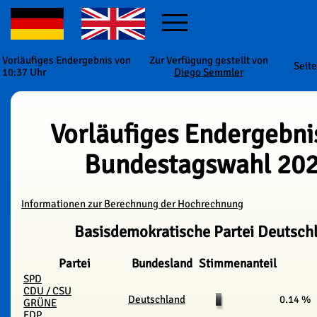
Vorläufiges Endergebnis von
Zur Verfügung gestellt von
Seite
10:37 Uhr
Diego Semmler
Vorläufiges Endergebni
Bundestagswahl 20
Informationen zur Berechnung der Hochrechnung
Basisdemokratische Partei Deutsch
Partei
Bundesland
Stimmenanteil
SPD
CDU / CSU
Deutschland
0.14 %
GRÜNE
FDP