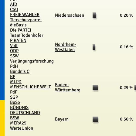
AfD
CSU
FREIE WÄHLER
Niedersachsen
0.20 %
Tierschutzpartei
dieBasis
Die PARTEI
Team Todenhöfer
PIRATEN
Nordrhein-
Volt
0.16 %
Westfalen
ÖDP
SSW
Verjüngungsforschung
PdH
Bündnis C
BP
MLPD
Baden-
MENSCHLICHE WELT
0.29 %
Württemberg
PdF
SGP
BüSo
BÜNDNIS
DEUTSCHLAND
BSW
Bayern
0.30 %
MERA25
WerteUnion